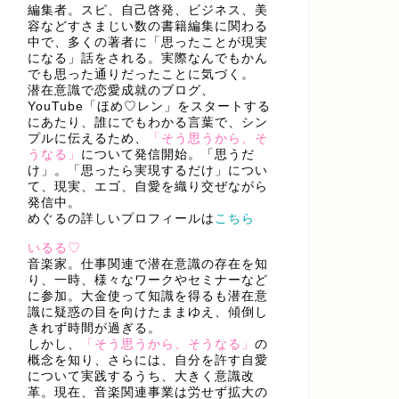
編集者。スピ、自己啓発、ビジネス、美
容などすさまじい数の書籍編集に関わる
中で、多くの著者に「思ったことが現実
になる」話をされる。実際なんでもかん
でも思った通りだったことに気づく。
潜在意識で恋愛成就のブログ、
YouTube「ほめ♡レン」をスタートする
にあたり、誰にでもわかる言葉で、シン
プルに伝えるため、
「そう思うから、そ
うなる」
について発信開始。「思うだ
け」。「思ったら実現するだけ」につい
て、現実、エゴ、自愛を織り交ぜながら
発信中。
めぐるの詳しいプロフィールは
こちら
いるる♡
音楽家。仕事関連で潜在意識の存在を知
り、一時、様々なワークやセミナーなど
に参加。大金使って知識を得るも潜在意
識に疑惑の目を向けたままゆえ、傾倒し
きれず時間が過ぎる。
しかし、
「そう思うから、そうなる」
の
概念を知り、さらには、自分を許す自愛
について実践するうち、大きく意識改
革。現在、音楽関連事業は労せず拡大の