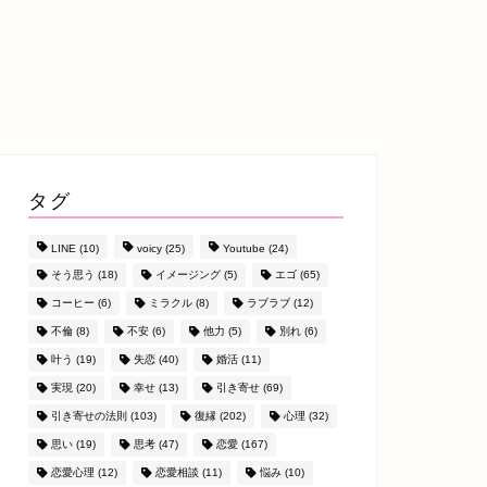
タグ
LINE
(10)
voicy
(25)
Youtube
(24)
そう思う
(18)
イメージング
(5)
エゴ
(65)
コーヒー
(6)
ミラクル
(8)
ラブラブ
(12)
不倫
(8)
不安
(6)
他力
(5)
別れ
(6)
叶う
(19)
失恋
(40)
婚活
(11)
実現
(20)
幸せ
(13)
引き寄せ
(69)
引き寄せの法則
(103)
復縁
(202)
心理
(32)
思い
(19)
思考
(47)
恋愛
(167)
恋愛心理
(12)
恋愛相談
(11)
悩み
(10)