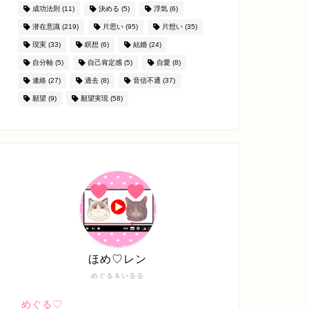
成功法則
(11)
決める
(5)
浮気
(6)
潜在意識
(219)
片思い
(95)
片想い
(35)
現実
(33)
瞑想
(6)
結婚
(24)
自分軸
(5)
自己肯定感
(5)
自愛
(8)
連絡
(27)
過去
(8)
音信不通
(37)
願望
(9)
願望実現
(58)
ほめ♡レン
めぐる＆いるる
めぐる♡