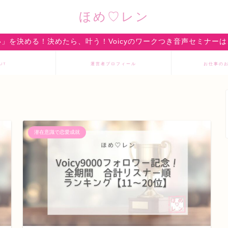
ほめ♡レン
」を決める！決めたら、叶う！Voicyのワークつき音声セミナー
UT
運営者プロフィール
お仕事の
潜在意識で恋愛成就