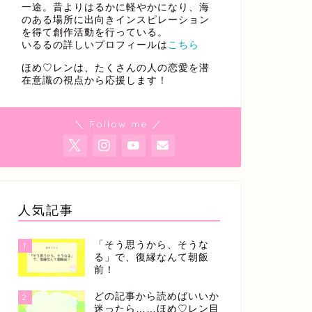
一途。昔よりはるかに軽やかになり、海
のある場所に出向きインスピレーション
を得て創作活動を行っている。
いるるの詳しいプロフィールは
こちら
ほめ♡レンは、たくさんの人の恋愛を潜
在意識の視点から応援します！
＼ Follow me ／
人気記事
「そう思うから、そうな
1
る」で、復縁なんて朝飯
前！
どの記事から読めばいいか
2
迷ったら……ほめ♡レン目