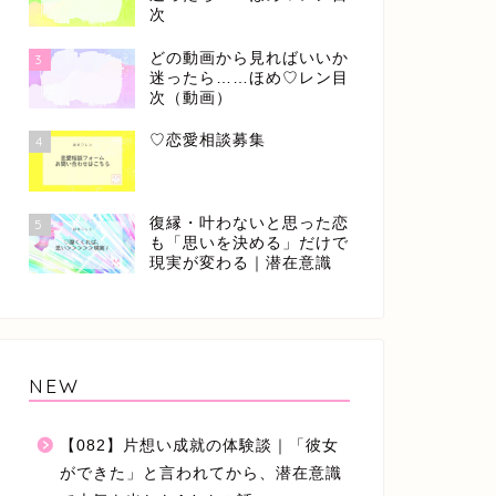
次
どの動画から見ればいいか
3
迷ったら……ほめ♡レン目
次（動画）
♡恋愛相談募集
4
復縁・叶わないと思った恋
5
も「思いを決める」だけで
現実が変わる｜潜在意識
NEW
【082】片想い成就の体験談｜「彼女
ができた」と言われてから、潜在意識