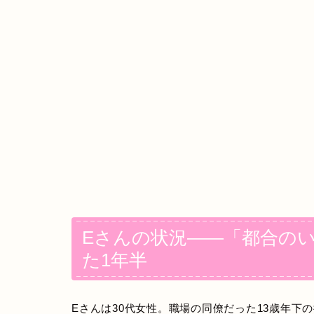
Eさんの状況——「都合の
た1年半
Eさんは30代女性。職場の同僚だった13歳年