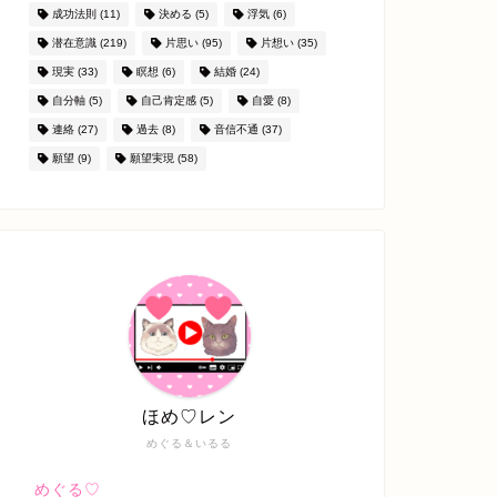
成功法則
(11)
決める
(5)
浮気
(6)
潜在意識
(219)
片思い
(95)
片想い
(35)
現実
(33)
瞑想
(6)
結婚
(24)
自分軸
(5)
自己肯定感
(5)
自愛
(8)
連絡
(27)
過去
(8)
音信不通
(37)
願望
(9)
願望実現
(58)
ほめ♡レン
めぐる＆いるる
めぐる♡