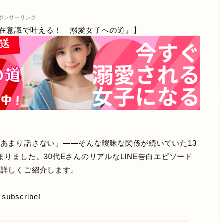
ポンサーリンク
在意識で叶える！ 溺愛女子への道』】
あまり話さない」——そんな曖昧な関係が続いていた13
りました。30代EさんのリアルなLINE告白エピソード
を詳しくご紹介します。
o subscribe!