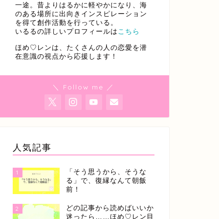
一途。昔よりはるかに軽やかになり、海
のある場所に出向きインスピレーション
を得て創作活動を行っている。
いるるの詳しいプロフィールは
こちら
ほめ♡レンは、たくさんの人の恋愛を潜
在意識の視点から応援します！
＼ Follow me ／
人気記事
「そう思うから、そうな
1
る」で、復縁なんて朝飯
前！
どの記事から読めばいいか
2
迷ったら……ほめ♡レン目