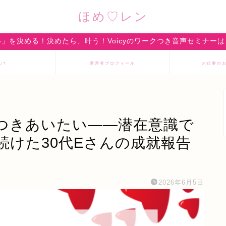
ほめ♡レン
」を決める！決めたら、叶う！Voicyのワークつき音声セミナー
UT
運営者プロフィール
お仕事の
つきあいたい——潜在意識で
続けた30代Eさんの成就報告
2026年6月5日