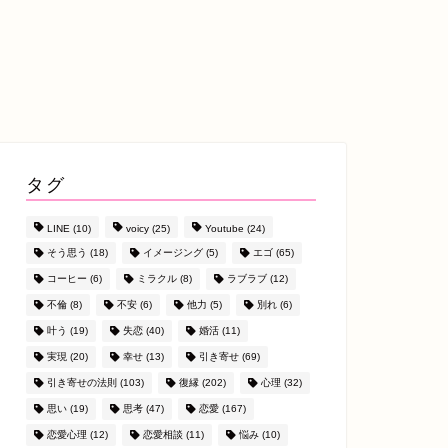
タグ
LINE
(10)
voicy
(25)
Youtube
(24)
そう思う
(18)
イメージング
(5)
エゴ
(65)
コーヒー
(6)
ミラクル
(8)
ラブラブ
(12)
不倫
(8)
不安
(6)
他力
(5)
別れ
(6)
叶う
(19)
失恋
(40)
婚活
(11)
実現
(20)
幸せ
(13)
引き寄せ
(69)
引き寄せの法則
(103)
復縁
(202)
心理
(32)
思い
(19)
思考
(47)
恋愛
(167)
恋愛心理
(12)
恋愛相談
(11)
悩み
(10)