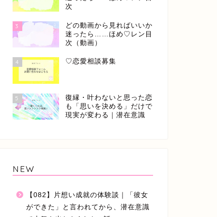
次
どの動画から見ればいいか
3
迷ったら……ほめ♡レン目
次（動画）
♡恋愛相談募集
4
復縁・叶わないと思った恋
5
も「思いを決める」だけで
現実が変わる｜潜在意識
NEW
【082】片想い成就の体験談｜「彼女
ができた」と言われてから、潜在意識