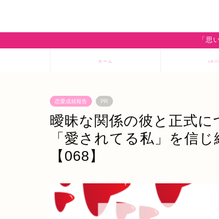
「思い
ホーム
ABO
恋愛成就報告
PR
曖昧な関係の彼と正式に
「愛されてる私」を信じ
【068】