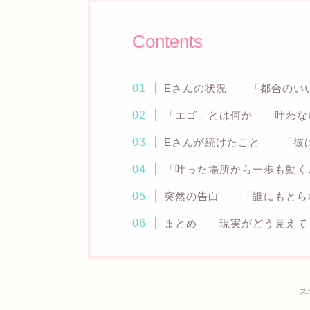
Contents
Eさんの状況——「都合のい
「エゴ」とは何か——叶わな
Eさんが続けたこと——「彼
「叶った場所から一歩も動く
突然の告白——「誰にもとら
まとめ——現実がどう見えて
ス