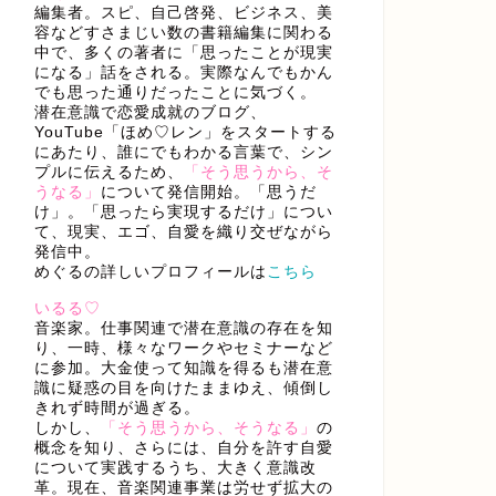
編集者。スピ、自己啓発、ビジネス、美
容などすさまじい数の書籍編集に関わる
中で、多くの著者に「思ったことが現実
になる」話をされる。実際なんでもかん
でも思った通りだったことに気づく。
潜在意識で恋愛成就のブログ、
YouTube「ほめ♡レン」をスタートする
にあたり、誰にでもわかる言葉で、シン
プルに伝えるため、
「そう思うから、そ
うなる」
について発信開始。「思うだ
け」。「思ったら実現するだけ」につい
て、現実、エゴ、自愛を織り交ぜながら
発信中。
めぐるの詳しいプロフィールは
こちら
いるる♡
音楽家。仕事関連で潜在意識の存在を知
り、一時、様々なワークやセミナーなど
に参加。大金使って知識を得るも潜在意
識に疑惑の目を向けたままゆえ、傾倒し
きれず時間が過ぎる。
しかし、
「そう思うから、そうなる」
の
概念を知り、さらには、自分を許す自愛
について実践するうち、大きく意識改
革。現在、音楽関連事業は労せず拡大の