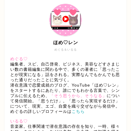
ほめ♡レン
めぐる＆いるる
めぐる♡
編集者。スピ、自己啓発、ビジネス、美容などすさまじ
い数の書籍編集に関わる中で、多くの著者に「思ったこ
とが現実になる」話をされる。実際なんでもかんでも思
った通りだったことに気づく。
潜在意識で恋愛成就のブログ、YouTube「ほめ♡レン」
をスタートするにあたり、誰にでもわかる言葉で、シン
プルに伝えるため、
「そう思うから、そうなる」
につい
て発信開始。「思うだけ」。「思ったら実現するだけ」
について、現実、エゴ、自愛を織り交ぜながら発信中。
めぐるの詳しいプロフィールは
こちら
いるる♡
音楽家。仕事関連で潜在意識の存在を知り、一時、様々