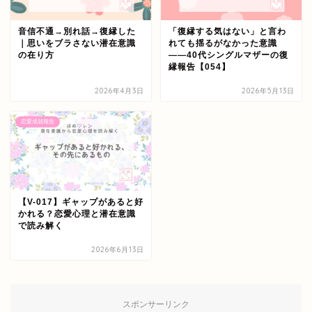
音信不通→別れ話→復縁した
「復縁する気はない」と言わ
｜思いをブラさない潜在意識
れても揺るがなかった意識
の在り方
——40代シングルマザーの復
縁報告【054】
2026年4月3日
2026年5月13日
恋愛成就報告
【V-017】ギャップがあると好
かれる？恋愛心理と潜在意識
で読み解く
2026年6月13日
スポンサーリンク