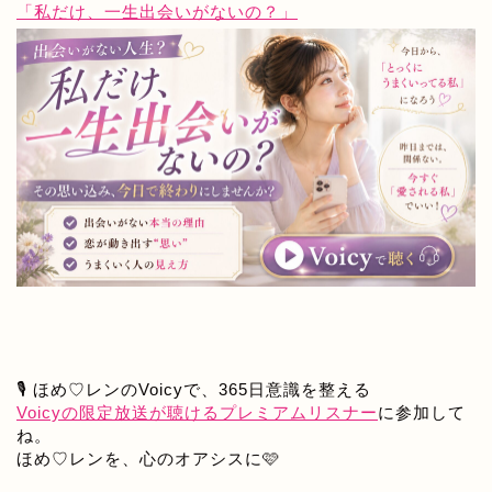
「私だけ、一生出会いがないの？」
🎙️ ほめ♡レンのVoicyで、365日意識を整える
Voicyの限定放送が聴けるプレミアムリスナー
に参加して
ね。
ほめ♡レンを、心のオアシスに🩷