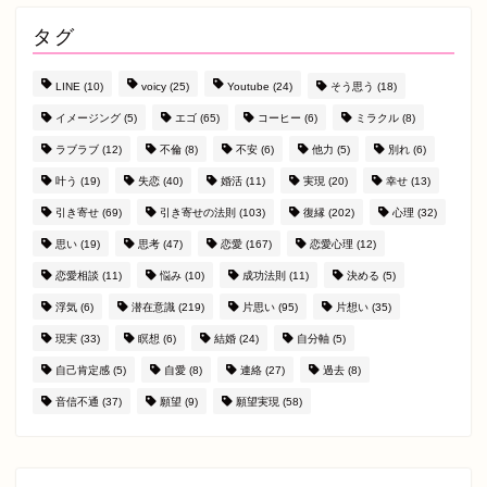
タグ
LINE
(10)
voicy
(25)
Youtube
(24)
そう思う
(18)
イメージング
(5)
エゴ
(65)
コーヒー
(6)
ミラクル
(8)
ラブラブ
(12)
不倫
(8)
不安
(6)
他力
(5)
別れ
(6)
叶う
(19)
失恋
(40)
婚活
(11)
実現
(20)
幸せ
(13)
引き寄せ
(69)
引き寄せの法則
(103)
復縁
(202)
心理
(32)
思い
(19)
思考
(47)
恋愛
(167)
恋愛心理
(12)
恋愛相談
(11)
悩み
(10)
成功法則
(11)
決める
(5)
浮気
(6)
潜在意識
(219)
片思い
(95)
片想い
(35)
現実
(33)
瞑想
(6)
結婚
(24)
自分軸
(5)
自己肯定感
(5)
自愛
(8)
連絡
(27)
過去
(8)
音信不通
(37)
願望
(9)
願望実現
(58)