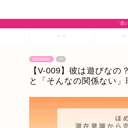
「思い
ホーム
ABO
恋愛成就報告
PR
【V-009】彼は遊びな
と「そんなの関係ない」