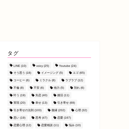
タグ
LINE
(10)
voicy
(25)
Youtube
(24)
そう思う
(18)
イメージング
(5)
エゴ
(65)
コーヒー
(6)
ミラクル
(8)
ラブラブ
(12)
不倫
(8)
不安
(6)
他力
(5)
別れ
(6)
叶う
(19)
失恋
(40)
婚活
(11)
実現
(20)
幸せ
(13)
引き寄せ
(69)
引き寄せの法則
(103)
復縁
(202)
心理
(32)
思い
(19)
思考
(47)
恋愛
(167)
恋愛心理
(12)
恋愛相談
(11)
悩み
(10)