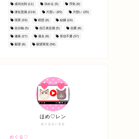
成功法則
(11)
決める
(5)
浮気
(6)
潜在意識
(219)
片思い
(95)
片想い
(35)
現実
(33)
瞑想
(6)
結婚
(24)
自分軸
(5)
自己肯定感
(5)
自愛
(8)
連絡
(27)
過去
(8)
音信不通
(37)
願望
(9)
願望実現
(58)
ほめ♡レン
めぐる＆いるる
めぐる♡