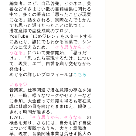
編集者。スピ、自己啓発、ビジネス、美
容などすさまじい数の書籍編集に関わる
中で、多くの著者に「思ったことが現実
になる」話をされる。実際なんでもかん
でも思った通りだったことに気づく。
潜在意識で恋愛成就のブログ、
YouTube「ほめ♡レン」をスタートする
にあたり、誰にでもわかる言葉で、シン
プルに伝えるため、
「そう思うから、そ
うなる」
について発信開始。「思うだ
け」。「思ったら実現するだけ」につい
て、現実、エゴ、自愛を織り交ぜながら
発信中。
めぐるの詳しいプロフィールは
こちら
いるる♡
音楽家。仕事関連で潜在意識の存在を知
り、一時、様々なワークやセミナーなど
に参加。大金使って知識を得るも潜在意
識に疑惑の目を向けたままゆえ、傾倒し
きれず時間が過ぎる。
しかし、
「そう思うから、そうなる」
の
概念を知り、さらには、自分を許す自愛
について実践するうち、大きく意識改
革。現在、音楽関連事業は労せず拡大の