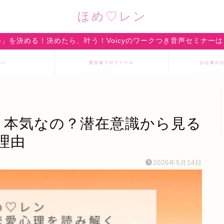
ほめ♡レン
」を決める！決めたら、叶う！Voicyのワークつき音声セミナー
UT
運営者プロフィール
お仕事の
の？本気なの？潜在意識から見る
理由
2026年5月14日