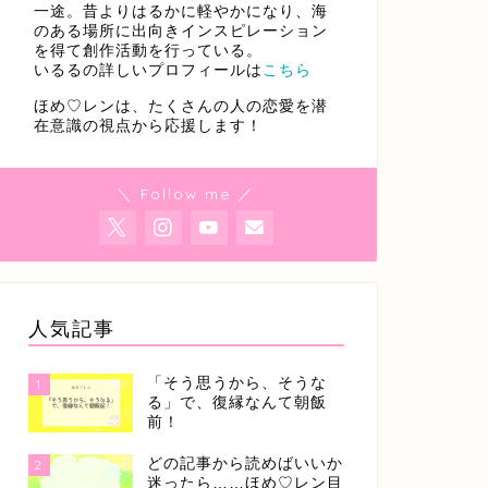
一途。昔よりはるかに軽やかになり、海
のある場所に出向きインスピレーション
を得て創作活動を行っている。
いるるの詳しいプロフィールは
こちら
ほめ♡レンは、たくさんの人の恋愛を潜
在意識の視点から応援します！
＼ Follow me ／
人気記事
「そう思うから、そうな
1
る」で、復縁なんて朝飯
前！
どの記事から読めばいいか
2
迷ったら……ほめ♡レン目