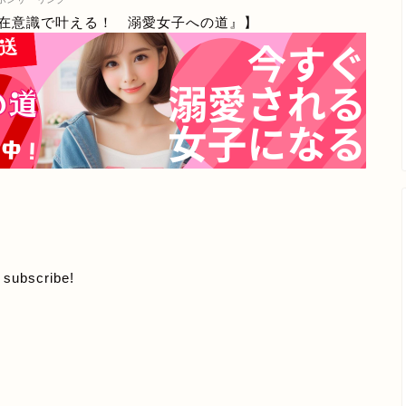
在意識で叶える！ 溺愛女子への道』】
o subscribe!