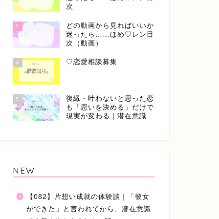
次
どの動画から見ればいいか
3
迷ったら……ほめ♡レン目
次（動画）
♡恋愛相談募集
4
復縁・叶わないと思った恋
5
も「思いを決める」だけで
現実が変わる｜潜在意識
NEW
【082】片想い成就の体験談｜「彼女
ができた」と言われてから、潜在意識