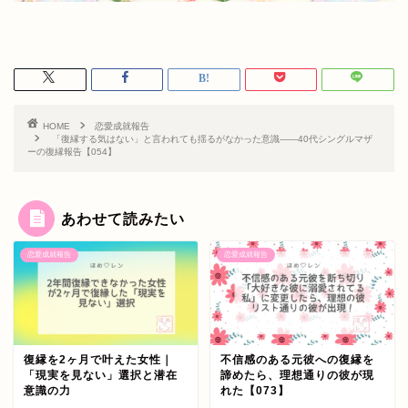
HOME
恋愛成就報告
「復縁する気はない」と言われても揺るがなかった意識——40代シングルマザ
ーの復縁報告【054】
あわせて読みたい
恋愛成就報告
恋愛成就報告
復縁を2ヶ月で叶えた女性｜
不信感のある元彼への復縁を
「現実を見ない」選択と潜在
諦めたら、理想通りの彼が現
意識の力
れた【073】