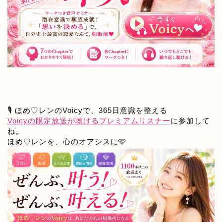
🎙️ ほめ♡レンのVoicyで、365日意識を整える
Voicyの限定放送が聴けるプレミアムリスナー
に参加して
ね。
ほめ♡レンを、心のオアシスに🩷