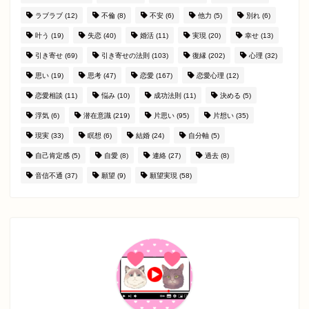
ラブラブ
(12)
不倫
(8)
不安
(6)
他力
(5)
別れ
(6)
叶う
(19)
失恋
(40)
婚活
(11)
実現
(20)
幸せ
(13)
引き寄せ
(69)
引き寄せの法則
(103)
復縁
(202)
心理
(32)
思い
(19)
思考
(47)
恋愛
(167)
恋愛心理
(12)
恋愛相談
(11)
悩み
(10)
成功法則
(11)
決める
(5)
浮気
(6)
潜在意識
(219)
片思い
(95)
片想い
(35)
現実
(33)
瞑想
(6)
結婚
(24)
自分軸
(5)
自己肯定感
(5)
自愛
(8)
連絡
(27)
過去
(8)
音信不通
(37)
願望
(9)
願望実現
(58)