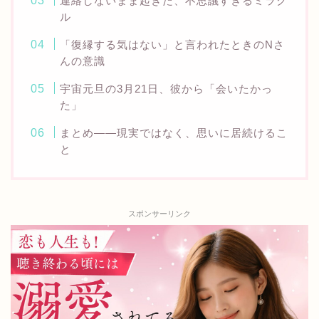
連絡しないまま起きた、不思議すぎるミラク
ル
「復縁する気はない」と言われたときのNさ
んの意識
宇宙元旦の3月21日、彼から「会いたかっ
た」
まとめ——現実ではなく、思いに居続けるこ
と
スポンサーリンク