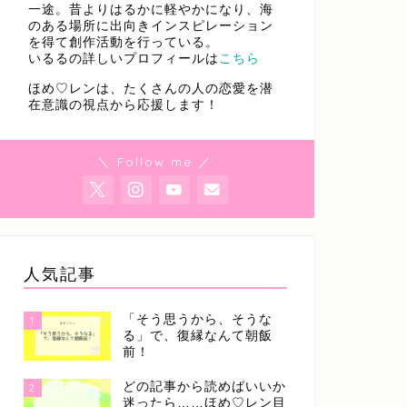
一途。昔よりはるかに軽やかになり、海
のある場所に出向きインスピレーション
を得て創作活動を行っている。
いるるの詳しいプロフィールは
こちら
ほめ♡レンは、たくさんの人の恋愛を潜
在意識の視点から応援します！
＼ Follow me ／
人気記事
「そう思うから、そうな
1
る」で、復縁なんて朝飯
前！
どの記事から読めばいいか
2
迷ったら……ほめ♡レン目