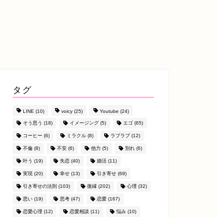
タグ
LINE
(10)
voicy
(25)
Youtube
(24)
そう思う
(18)
イメージング
(5)
エゴ
(65)
コーヒー
(6)
ミラクル
(8)
ラブラブ
(12)
不倫
(8)
不安
(6)
他力
(5)
別れ
(6)
叶う
(19)
失恋
(40)
婚活
(11)
実現
(20)
幸せ
(13)
引き寄せ
(69)
引き寄せの法則
(103)
復縁
(202)
心理
(32)
思い
(19)
思考
(47)
恋愛
(167)
恋愛心理
(12)
恋愛相談
(11)
悩み
(10)