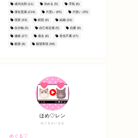
成功法則
(11)
決める
(5)
浮気
(6)
潜在意識
(219)
片思い
(95)
片想い
(35)
現実
(33)
瞑想
(6)
結婚
(24)
自分軸
(5)
自己肯定感
(5)
自愛
(8)
連絡
(27)
過去
(8)
音信不通
(37)
願望
(9)
願望実現
(58)
ほめ♡レン
めぐる＆いるる
めぐる♡