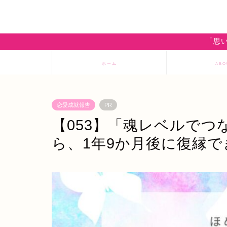
「思い
ホーム
ABO
恋愛成就報告
PR
【053】「魂レベルで
ら、1年9か月後に復縁で