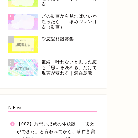
次
どの動画から見ればいいか
3
迷ったら……ほめ♡レン目
次（動画）
♡恋愛相談募集
4
復縁・叶わないと思った恋
5
も「思いを決める」だけで
現実が変わる｜潜在意識
NEW
【082】片想い成就の体験談｜「彼女
ができた」と言われてから、潜在意識