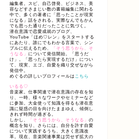
編集者。スピ、自己啓発、ビジネス、美
容などすさまじい数の書籍編集に関わる
中で、多くの著者に「思ったことが現実
になる」話をされる。実際なんでもかん
でも思った通りだったことに気づく。
潜在意識で恋愛成就のブログ、
YouTube「ほめ♡レン」をスタートする
にあたり、誰にでもわかる言葉で、シン
プルに伝えるため、
「そう思うから、そ
うなる」
について発信開始。「思うだ
け」。「思ったら実現するだけ」につい
て、現実、エゴ、自愛を織り交ぜながら
発信中。
めぐるの詳しいプロフィールは
こちら
いるる♡
音楽家。仕事関連で潜在意識の存在を知
り、一時、様々なワークやセミナーなど
に参加。大金使って知識を得るも潜在意
識に疑惑の目を向けたままゆえ、傾倒し
きれず時間が過ぎる。
しかし、
「そう思うから、そうなる」
の
概念を知り、さらには、自分を許す自愛
について実践するうち、大きく意識改
革。現在、音楽関連事業は労せず拡大の