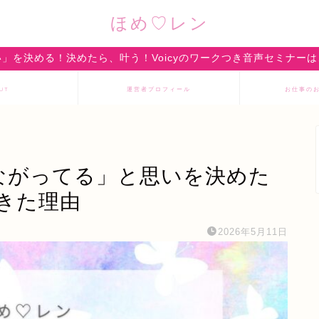
ほめ♡レン
」を決める！決めたら、叶う！Voicyのワークつき音声セミナー
UT
運営者プロフィール
お仕事の
つながってる」と思いを決めた
きた理由
2026年5月11日