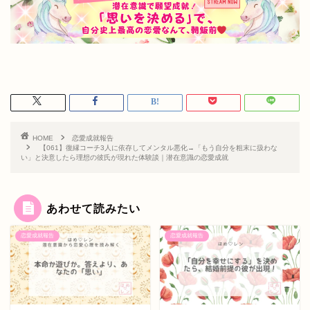
HOME
恋愛成就報告
【061】復縁コーチ3人に依存してメンタル悪化→「もう自分を粗末に扱わな
い」と決意したら理想の彼氏が現れた体験談｜潜在意識の恋愛成就
あわせて読みたい
恋愛成就報告
恋愛成就報告