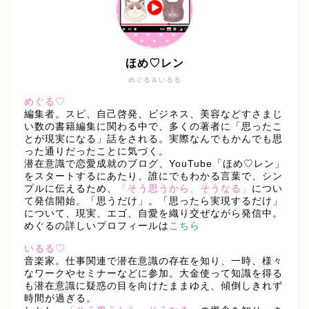
ほめ♡レン
めぐる＆いるる
めぐる♡
編集者。スピ、自己啓発、ビジネス、美容などすさまじ
い数の書籍編集に関わる中で、多くの著者に「思ったこ
とが現実になる」話をされる。実際なんでもかんでも思
った通りだったことに気づく。
潜在意識で恋愛成就のブログ、YouTube「ほめ♡レン」
をスタートするにあたり、誰にでもわかる言葉で、シン
プルに伝えるため、
「そう思うから、そうなる」
につい
て発信開始。「思うだけ」。「思ったら実現するだけ」
について、現実、エゴ、自愛を織り交ぜながら発信中。
めぐるの詳しいプロフィールは
こちら
いるる♡
音楽家。仕事関連で潜在意識の存在を知り、一時、様々
なワークやセミナーなどに参加。大金使って知識を得る
も潜在意識に疑惑の目を向けたままゆえ、傾倒しきれず
時間が過ぎる。