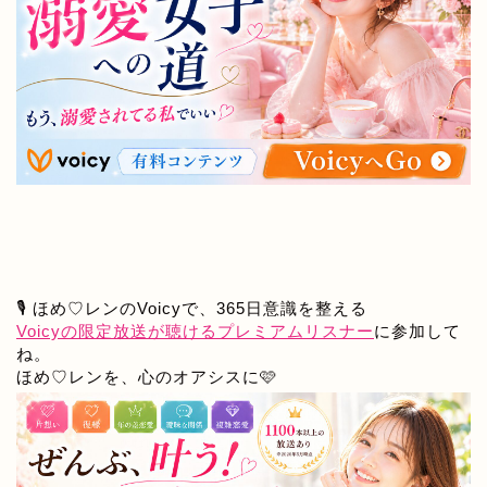
🎙️ ほめ♡レンのVoicyで、365日意識を整える
Voicyの限定放送が聴けるプレミアムリスナー
に参加して
ね。
ほめ♡レンを、心のオアシスに🩷