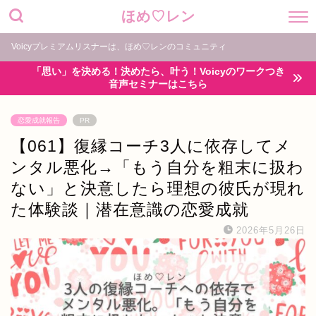
ほめ♡レン
Voicyプレミアムリスナーは、ほめ♡レンのコミュニティ
「思い」を決める！決めたら、叶う！Voicyのワークつき
音声セミナーはこちら
恋愛成就報告
PR
【061】復縁コーチ3人に依存してメ
ンタル悪化→「もう自分を粗末に扱わ
ない」と決意したら理想の彼氏が現れ
た体験談｜潜在意識の恋愛成就
2026年5月26日