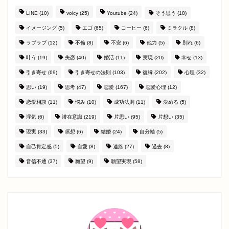
LINE
(10)
voicy
(25)
Youtube
(24)
そう思う
(18)
イメージング
(5)
エゴ
(65)
コーヒー
(6)
ミラクル
(8)
ラブラブ
(12)
不倫
(8)
不安
(6)
他力
(5)
別れ
(6)
叶う
(19)
失恋
(40)
婚活
(11)
実現
(20)
幸せ
(13)
引き寄せ
(69)
引き寄せの法則
(103)
復縁
(202)
心理
(32)
思い
(19)
思考
(47)
恋愛
(167)
恋愛心理
(12)
恋愛相談
(11)
悩み
(10)
成功法則
(11)
決める
(5)
浮気
(6)
潜在意識
(219)
片思い
(95)
片想い
(35)
現実
(33)
瞑想
(6)
結婚
(24)
自分軸
(5)
自己肯定感
(5)
自愛
(8)
連絡
(27)
過去
(8)
音信不通
(37)
願望
(9)
願望実現
(58)