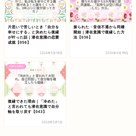
片思いで苦しいとき「自分を
振られた・音信不通から同棲
幸せにする」と決めたら復縁
開始｜潜在意識で復縁した方
が叶った話｜潜在意識の恋愛
法【036】
成就【056】
2026年5月18日
2026年4月18日
恋愛成就報告
復縁できた理由｜「冷めた」
と言われても潜在意識で自分
軸を取り戻す【043】
2026年5月1日