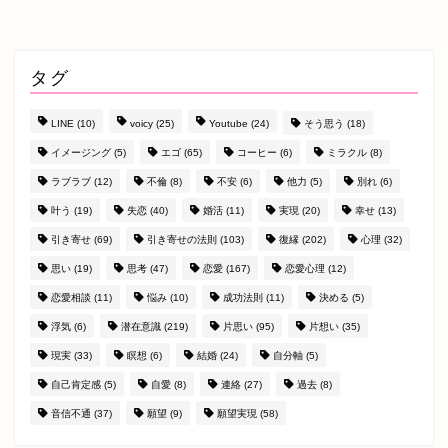
タグ
LINE
(10)
voicy
(25)
Youtube
(24)
そう思う
(18)
イメージング
(5)
エゴ
(65)
コーヒー
(6)
ミラクル
(8)
ラブラブ
(12)
不倫
(8)
不安
(6)
他力
(5)
別れ
(6)
叶う
(19)
失恋
(40)
婚活
(11)
実現
(20)
幸せ
(13)
引き寄せ
(69)
引き寄せの法則
(103)
復縁
(202)
心理
(32)
思い
(19)
思考
(47)
恋愛
(167)
恋愛心理
(12)
恋愛相談
(11)
悩み
(10)
成功法則
(11)
決める
(5)
浮気
(6)
潜在意識
(219)
片思い
(95)
片想い
(35)
現実
(33)
瞑想
(6)
結婚
(24)
自分軸
(5)
自己肯定感
(5)
自愛
(8)
連絡
(27)
過去
(8)
音信不通
(37)
願望
(9)
願望実現
(58)