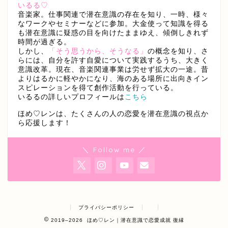
いるる♡
音楽家。仕事関連で潜在意識の存在を知り、一時、様々
なワークやセミナーなどに参加。大金使って知識を得る
も潜在意識に疑惑の目を向けたままゆえ、傾倒しきれず
時間が過ぎる。
しかし、
「そう思うから、そうなる」
の概念を知り、さ
らには、自分を許す自愛について実践するうち、大きく
意識改革。現在、音楽関連事業は労せず拡大の一途。昔
よりはるかに軽やかになり、海のある場所に出向きイン
スピレーションを得て創作活動を行っている。
いるるの詳しいプロフィールは
こちら
ほめ♡レンは、たくさんの人の恋愛を潜在意識の視点か
ら応援します！
＼ Follow me ／
プライバシーポリシー
2019–2026 ほめ♡レン｜潜在意識で恋愛成就 復縁