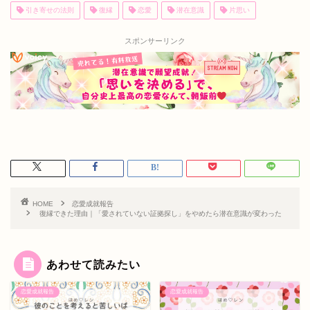
引き寄せの法則
復縁
恋愛
潜在意識
片思い
スポンサーリンク
HOME
恋愛成就報告
復縁できた理由｜「愛されていない証拠探し」をやめたら潜在意識が変わった
あわせて読みたい
恋愛成就報告
恋愛成就報告