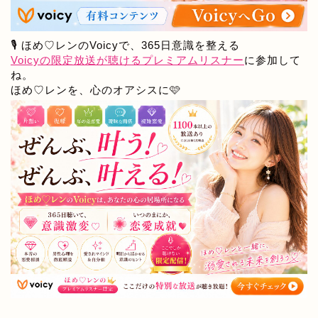
🎙️ ほめ♡レンのVoicyで、365日意識を整える
Voicyの限定放送が聴けるプレミアムリスナー
に参加して
ね。
ほめ♡レンを、心のオアシスに🩷