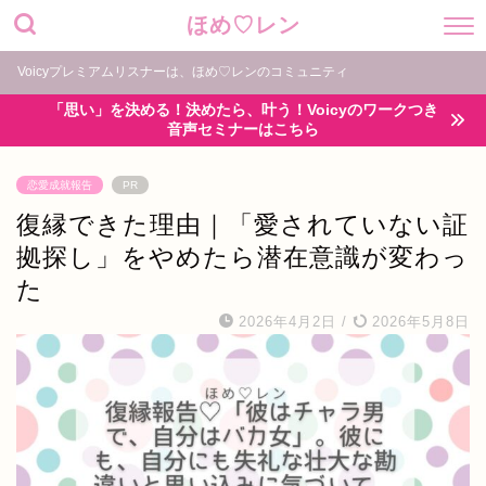
ほめ♡レン
Voicyプレミアムリスナーは、ほめ♡レンのコミュニティ
「思い」を決める！決めたら、叶う！Voicyのワークつき
音声セミナーはこちら
恋愛成就報告
PR
復縁できた理由｜「愛されていない証
拠探し」をやめたら潜在意識が変わっ
た
2026年4月2日
/
2026年5月8日