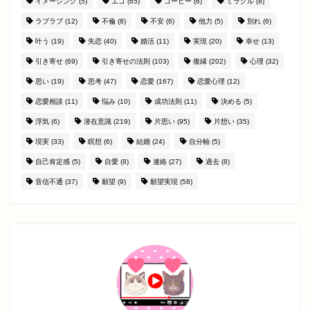
イメージング
(5)
エゴ
(65)
コーヒー
(6)
ミラクル
(8)
ラブラブ
(12)
不倫
(8)
不安
(6)
他力
(5)
別れ
(6)
叶う
(19)
失恋
(40)
婚活
(11)
実現
(20)
幸せ
(13)
引き寄せ
(69)
引き寄せの法則
(103)
復縁
(202)
心理
(32)
思い
(19)
思考
(47)
恋愛
(167)
恋愛心理
(12)
恋愛相談
(11)
悩み
(10)
成功法則
(11)
決める
(5)
浮気
(6)
潜在意識
(219)
片思い
(95)
片想い
(35)
現実
(33)
瞑想
(6)
結婚
(24)
自分軸
(5)
自己肯定感
(5)
自愛
(8)
連絡
(27)
過去
(8)
音信不通
(37)
願望
(9)
願望実現
(58)