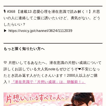
🎙️ #368 【連載13 恋愛心理を潜在意識で読み解く！】片思
いの人に連絡してご飯に誘いたいけど、勇気がない。どう
したらいい？
▶ https://voicy.jp/channel/3624/1112039
もっと深く知りたい方へ
💛 片想いしてるあなたへ。潜在意識の片想い成就について
詳しくお話している大人気noteもぜひどうぞ❤不安になっ
たとき読み返す人がたくさんいます！2000人以上がご購
入！
『潜在意識で「片想い成就」は、朝飯前！』