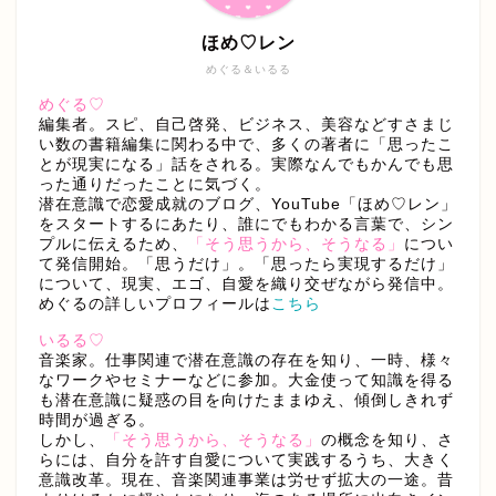
ほめ♡レン
めぐる＆いるる
めぐる♡
編集者。スピ、自己啓発、ビジネス、美容などすさまじ
い数の書籍編集に関わる中で、多くの著者に「思ったこ
とが現実になる」話をされる。実際なんでもかんでも思
った通りだったことに気づく。
潜在意識で恋愛成就のブログ、YouTube「ほめ♡レン」
をスタートするにあたり、誰にでもわかる言葉で、シン
プルに伝えるため、
「そう思うから、そうなる」
につい
て発信開始。「思うだけ」。「思ったら実現するだけ」
について、現実、エゴ、自愛を織り交ぜながら発信中。
めぐるの詳しいプロフィールは
こちら
いるる♡
音楽家。仕事関連で潜在意識の存在を知り、一時、様々
なワークやセミナーなどに参加。大金使って知識を得る
も潜在意識に疑惑の目を向けたままゆえ、傾倒しきれず
時間が過ぎる。
しかし、
「そう思うから、そうなる」
の概念を知り、さ
らには、自分を許す自愛について実践するうち、大きく
意識改革。現在、音楽関連事業は労せず拡大の一途。昔