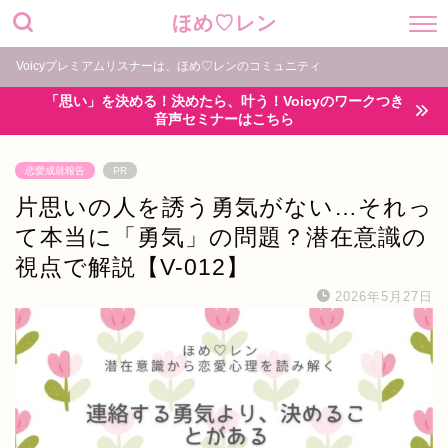
ほめ♡レン
Voicyプレミアムリスナーは、ほめ♡レンのコミュニティ
「思い」を決める！決めたら、叶う！Voicyのワークつき
音声セミナーはこちら
恋愛成就報告
PR
片思いの人を誘う勇気がない…それっ
て本当に「勇気」の問題？潜在意識の
視点で解説【V-012】
2026年5月27日