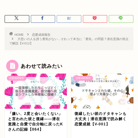
HOME
恋愛成就報告
片思いの人を誘う勇気がない…それって本当に「勇気」の問題？潜在意識の視点
で解説【V-012】
あわせて読みたい
恋愛成就報告
恋愛成就報告
「嫌い、2度と会いたくない」
復縁したい彼のドタキャンも
と言われた彼と復縁——潜在
大丈夫｜潜在意識で読み解く
意識と自愛で自分軸に戻ったK
恋愛成就【V-001】
さんの記録【064】