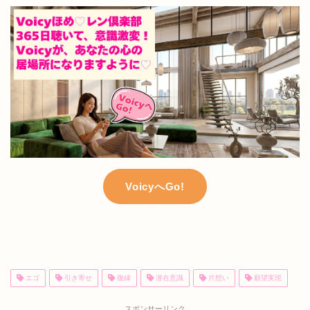
VoicyへGo!
エゴ
引き寄せ
復縁
潜在意識
片想い
願望実現
スポンサーリンク