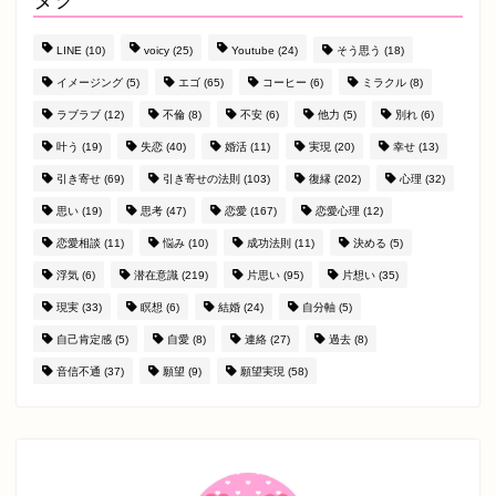
LINE
(10)
voicy
(25)
Youtube
(24)
そう思う
(18)
イメージング
(5)
エゴ
(65)
コーヒー
(6)
ミラクル
(8)
ラブラブ
(12)
不倫
(8)
不安
(6)
他力
(5)
別れ
(6)
叶う
(19)
失恋
(40)
婚活
(11)
実現
(20)
幸せ
(13)
引き寄せ
(69)
引き寄せの法則
(103)
復縁
(202)
心理
(32)
思い
(19)
思考
(47)
恋愛
(167)
恋愛心理
(12)
恋愛相談
(11)
悩み
(10)
成功法則
(11)
決める
(5)
浮気
(6)
潜在意識
(219)
片思い
(95)
片想い
(35)
現実
(33)
瞑想
(6)
結婚
(24)
自分軸
(5)
自己肯定感
(5)
自愛
(8)
連絡
(27)
過去
(8)
音信不通
(37)
願望
(9)
願望実現
(58)