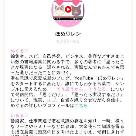
ほめ♡レン
めぐる＆いるる
めぐる♡
編集者。スピ、自己啓発、ビジネス、美容などすさまじ
い数の書籍編集に関わる中で、多くの著者に「思ったこ
とが現実になる」話をされる。実際なんでもかんでも思
った通りだったことに気づく。
潜在意識で恋愛成就のブログ、YouTube「ほめ♡レン」
をスタートするにあたり、誰にでもわかる言葉で、シン
プルに伝えるため、
「そう思うから、そうなる」
につい
て発信開始。「思うだけ」。「思ったら実現するだけ」
について、現実、エゴ、自愛を織り交ぜながら発信中。
めぐるの詳しいプロフィールは
こちら
いるる♡
音楽家。仕事関連で潜在意識の存在を知り、一時、様々
なワークやセミナーなどに参加。大金使って知識を得る
も潜在意識に疑惑の目を向けたままゆえ、傾倒しきれず