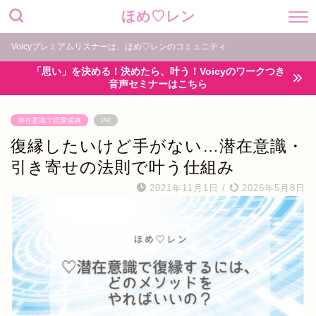
ほめ♡レン
Voicyプレミアムリスナーは、ほめ♡レンのコミュニティ
「思い」を決める！決めたら、叶う！Voicyのワークつき
音声セミナーはこちら
潜在意識で恋愛成就
PR
復縁したいけど手がない…潜在意識・
引き寄せの法則で叶う仕組み
2021年11月1日
/
2026年5月8日