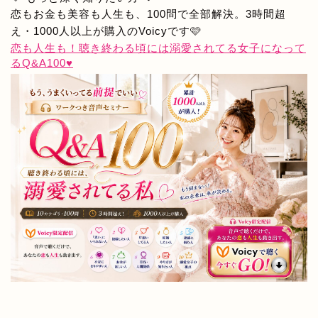
恋もお金も美容も人生も、100問で全部解決。3時間超
え・1000人以上が購入のVoicyです🩷
恋も人生も！聴き終わる頃には溺愛されてる女子になって
るQ&A100♥️