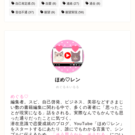
自己肯定感
(5)
自愛
(8)
連絡
(27)
過去
(8)
音信不通
(37)
願望
(9)
願望実現
(58)
ほめ♡レン
めぐる＆いるる
めぐる♡
編集者。スピ、自己啓発、ビジネス、美容などすさまじ
い数の書籍編集に関わる中で、多くの著者に「思ったこ
とが現実になる」話をされる。実際なんでもかんでも思
った通りだったことに気づく。
潜在意識で恋愛成就のブログ、YouTube「ほめ♡レン」
をスタートするにあたり、誰にでもわかる言葉で、シン
プルに伝えるため、
「そう思うから、そうなる」
につい