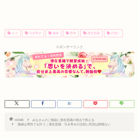
エゴ
引き寄せ
復縁
思考
潜在意識
片想い
スポンサーリンク
HOME
みなさんのご相談に潜在意識の視点で答える
復縁は男性でも叶う｜潜在意識・引き寄せの法則に性別は関係ない