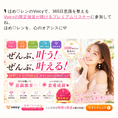
🎙️ ほめ♡レンのVoicyで、365日意識を整える
Voicyの限定放送が聴けるプレミアムリスナー
に参加して
ね。
ほめ♡レンを、心のオアシスに🩷