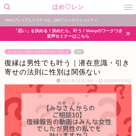
ほめ♡レン
Voicyプレミアムリスナーは、ほめ♡レンのコミュニティ
「思い」を決める！決めたら、叶う！Voicyのワークつき
音声セミナーはこちら
みなさんのご相談に潜在意識の視点で答える
PR
復縁は男性でも叶う｜潜在意識・引き
寄せの法則に性別は関係ない
2021年12月18日
/
2026年5月8日