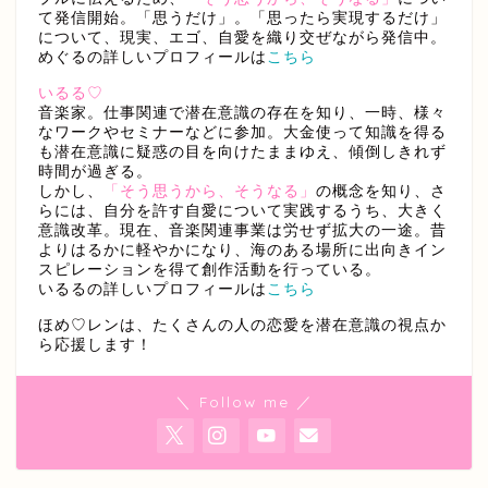
て発信開始。「思うだけ」。「思ったら実現するだけ」
について、現実、エゴ、自愛を織り交ぜながら発信中。
めぐるの詳しいプロフィールは
こちら
いるる♡
音楽家。仕事関連で潜在意識の存在を知り、一時、様々
なワークやセミナーなどに参加。大金使って知識を得る
も潜在意識に疑惑の目を向けたままゆえ、傾倒しきれず
時間が過ぎる。
しかし、
「そう思うから、そうなる」
の概念を知り、さ
らには、自分を許す自愛について実践するうち、大きく
意識改革。現在、音楽関連事業は労せず拡大の一途。昔
よりはるかに軽やかになり、海のある場所に出向きイン
スピレーションを得て創作活動を行っている。
いるるの詳しいプロフィールは
こちら
ほめ♡レンは、たくさんの人の恋愛を潜在意識の視点か
ら応援します！
＼ Follow me ／