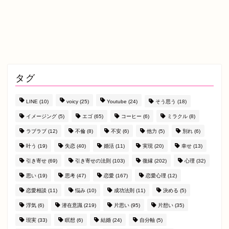
タグ
LINE
(10)
voicy
(25)
Youtube
(24)
そう思う
(18)
イメージング
(5)
エゴ
(65)
コーヒー
(6)
ミラクル
(8)
ラブラブ
(12)
不倫
(8)
不安
(6)
他力
(5)
別れ
(6)
叶う
(19)
失恋
(40)
婚活
(11)
実現
(20)
幸せ
(13)
引き寄せ
(69)
引き寄せの法則
(103)
復縁
(202)
心理
(32)
思い
(19)
思考
(47)
恋愛
(167)
恋愛心理
(12)
恋愛相談
(11)
悩み
(10)
成功法則
(11)
決める
(5)
浮気
(6)
潜在意識
(219)
片思い
(95)
片想い
(35)
現実
(33)
瞑想
(6)
結婚
(24)
自分軸
(5)