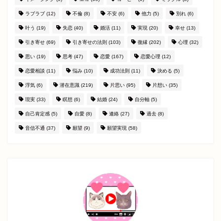
ラブラブ
(12)
不倫
(8)
不安
(6)
他力
(5)
別れ
(6)
叶う
(19)
失恋
(40)
婚活
(11)
実現
(20)
幸せ
(13)
引き寄せ
(69)
引き寄せの法則
(103)
復縁
(202)
心理
(32)
思い
(19)
思考
(47)
恋愛
(167)
恋愛心理
(12)
恋愛相談
(11)
悩み
(10)
成功法則
(11)
決める
(5)
浮気
(6)
潜在意識
(219)
片思い
(95)
片想い
(35)
現実
(33)
瞑想
(6)
結婚
(24)
自分軸
(5)
自己肯定感
(5)
自愛
(8)
連絡
(27)
過去
(8)
音信不通
(37)
願望
(9)
願望実現
(58)