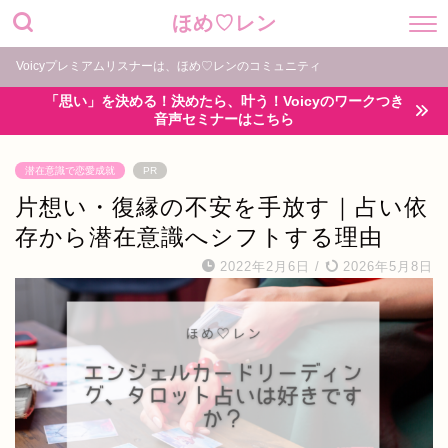
ほめ♡レン
Voicyプレミアムリスナーは、ほめ♡レンのコミュニティ
「思い」を決める！決めたら、叶う！Voicyのワークつき
音声セミナーはこちら
潜在意識で恋愛成就
PR
片想い・復縁の不安を手放す｜占い依
存から潜在意識へシフトする理由
2022年2月6日
/
2026年5月8日