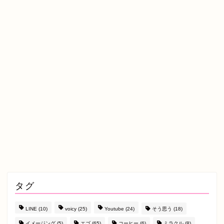
タグ
LINE
(10)
voicy
(25)
Youtube
(24)
そう思う
(18)
イメージング
(5)
エゴ
(65)
コーヒー
(6)
ミラクル
(8)