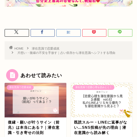
HOME
潜在意識で恋愛成就
片想い・復縁の不安を手放す｜占い依存から潜在意識へシフトする理由
あわせて読みたい
潜在意識で恋愛成就
潜在意識で恋愛心理を読みとく！
復縁・願いが叶うサイン（前
既読スルー・LINEに返事がな
兆）は本当にある？｜潜在意
い…SNS投稿が先の理由｜潜
識・引き寄せの法則
在意識から読み解く