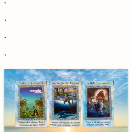
*
*
*
*