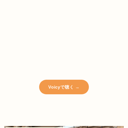
Voicyで聴く →