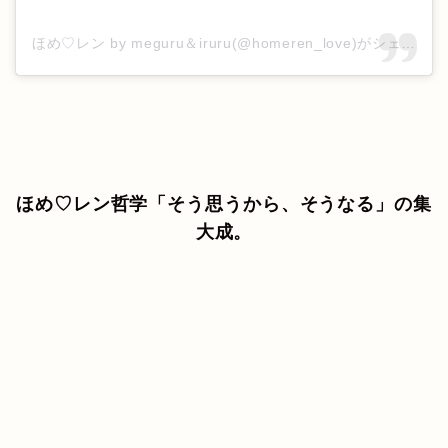
ほめ♡レン by meguru＆iruru(@homeren_love)がシェアした投稿
ほめ♡レン哲学「そう思うから、そうなる」の集
大成。