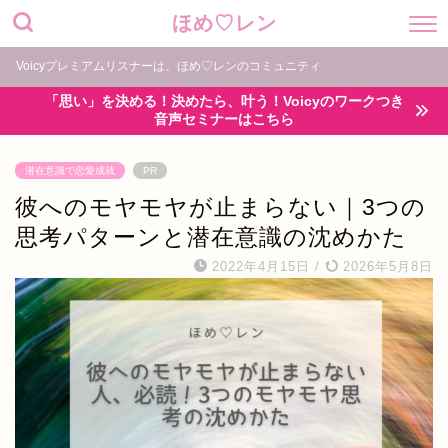
ほめ♡レン
Voicyプレミアムリスナーは、ほめ♡レンのコミュニティ
「思い」を決める！決めたら、叶う！Voicyのワークつき
音声セミナーはこちら
潜在意識で恋愛成就
PR
彼へのモヤモヤが止まらない｜3つの
思考パターンと潜在意識の沈めかた
2022年4月15日
/
2026年5月8日