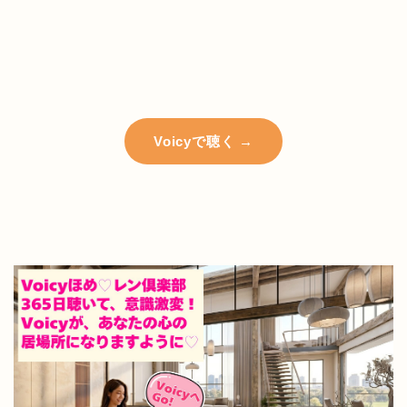
Voicyで聴く →