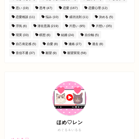
思い
(19)
思考
(47)
恋愛
(167)
恋愛心理
(12)
恋愛相談
(11)
悩み
(10)
成功法則
(11)
決める
(5)
浮気
(6)
潜在意識
(219)
片思い
(95)
片想い
(35)
現実
(33)
瞑想
(6)
結婚
(24)
自分軸
(5)
自己肯定感
(5)
自愛
(8)
連絡
(27)
過去
(8)
音信不通
(37)
願望
(9)
願望実現
(58)
ほめ♡レン
めぐる＆いるる