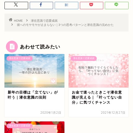
HOME
潜在意識で恋愛成就
彼へのモヤモヤが止まらない｜3つの思考パターンと潜在意識の沈めかた
あわせて読みたい
潜在意識で恋愛成就
潜在意識で恋愛成就
新年の目標は「立てない」が
お金で迷ったときこそ潜在意
叶う｜潜在意識の法則
識が見える｜「叶ってない自
分」に気づくチャンス
2020年1月2日
2021年12月27日
潜在意識で恋愛成就