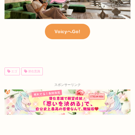
VoicyへGo!
エゴ
潜在意識
スポンサーリンク