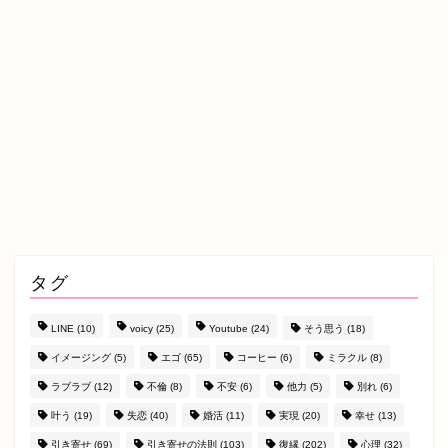
タグ
LINE
(10)
voicy
(25)
Youtube
(24)
そう思う
(18)
イメージング
(5)
エゴ
(65)
コーヒー
(6)
ミラクル
(8)
ラブラブ
(12)
不倫
(8)
不安
(6)
他力
(5)
別れ
(6)
叶う
(19)
失恋
(40)
婚活
(11)
実現
(20)
幸せ
(13)
引き寄せ
(69)
引き寄せの法則
(103)
復縁
(202)
心理
(32)