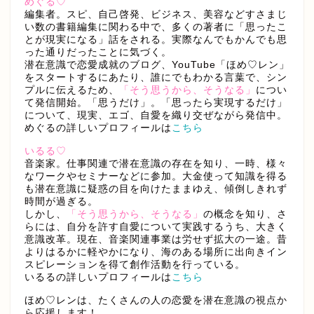
めぐる♡
編集者。スピ、自己啓発、ビジネス、美容などすさまじ
い数の書籍編集に関わる中で、多くの著者に「思ったこ
とが現実になる」話をされる。実際なんでもかんでも思
った通りだったことに気づく。
潜在意識で恋愛成就のブログ、YouTube「ほめ♡レン」
をスタートするにあたり、誰にでもわかる言葉で、シン
プルに伝えるため、
「そう思うから、そうなる」
につい
て発信開始。「思うだけ」。「思ったら実現するだけ」
について、現実、エゴ、自愛を織り交ぜながら発信中。
めぐるの詳しいプロフィールは
こちら
いるる♡
音楽家。仕事関連で潜在意識の存在を知り、一時、様々
なワークやセミナーなどに参加。大金使って知識を得る
も潜在意識に疑惑の目を向けたままゆえ、傾倒しきれず
時間が過ぎる。
しかし、
「そう思うから、そうなる」
の概念を知り、さ
らには、自分を許す自愛について実践するうち、大きく
意識改革。現在、音楽関連事業は労せず拡大の一途。昔
よりはるかに軽やかになり、海のある場所に出向きイン
スピレーションを得て創作活動を行っている。
いるるの詳しいプロフィールは
こちら
ほめ♡レンは、たくさんの人の恋愛を潜在意識の視点か
ら応援します！