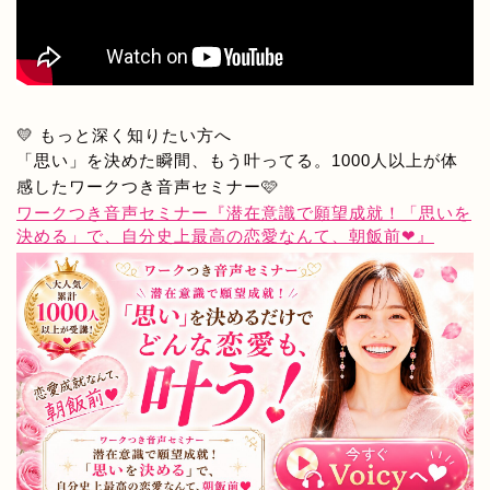
💛 もっと深く知りたい方へ
「思い」を決めた瞬間、もう叶ってる。1000人以上が体
感したワークつき音声セミナー🩷
ワークつき音声セミナー『潜在意識で願望成就！「思いを
決める」で、自分史上最高の恋愛なんて、朝飯前❤』