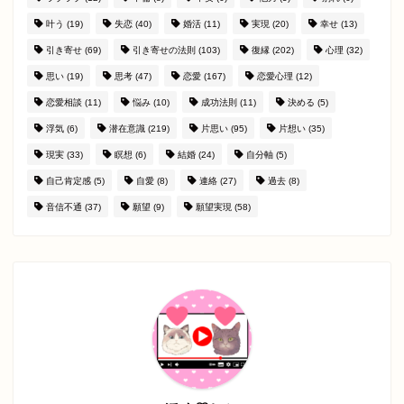
叶う
(19)
失恋
(40)
婚活
(11)
実現
(20)
幸せ
(13)
引き寄せ
(69)
引き寄せの法則
(103)
復縁
(202)
心理
(32)
思い
(19)
思考
(47)
恋愛
(167)
恋愛心理
(12)
恋愛相談
(11)
悩み
(10)
成功法則
(11)
決める
(5)
浮気
(6)
潜在意識
(219)
片思い
(95)
片想い
(35)
現実
(33)
瞑想
(6)
結婚
(24)
自分軸
(5)
自己肯定感
(5)
自愛
(8)
連絡
(27)
過去
(8)
音信不通
(37)
願望
(9)
願望実現
(58)