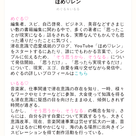
ほめ♡レン
めぐる＆いるる
めぐる♡
編集者。スピ、自己啓発、ビジネス、美容などすさまじ
い数の書籍編集に関わる中で、多くの著者に「思ったこ
とが現実になる」話をされる。実際なんでもかんでも思
った通りだったことに気づく。
潜在意識で恋愛成就のブログ、YouTube「ほめ♡レン」
をスタートするにあたり、誰にでもわかる言葉で、シン
プルに伝えるため、
「そう思うから、そうなる」
につい
て発信開始。「思うだけ」。「思ったら実現するだけ」
について、現実、エゴ、自愛を織り交ぜながら発信中。
めぐるの詳しいプロフィールは
こちら
いるる♡
音楽家。仕事関連で潜在意識の存在を知り、一時、様々
なワークやセミナーなどに参加。大金使って知識を得る
も潜在意識に疑惑の目を向けたままゆえ、傾倒しきれず
時間が過ぎる。
しかし、
「そう思うから、そうなる」
の概念を知り、さ
らには、自分を許す自愛について実践するうち、大きく
意識改革。現在、音楽関連事業は労せず拡大の一途。昔
よりはるかに軽やかになり、海のある場所に出向きイン
スピレーションを得て創作活動を行っている。