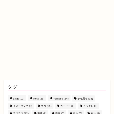
タグ
LINE
(10)
voicy
(25)
Youtube
(24)
そう思う
(18)
イメージング
(5)
エゴ
(65)
コーヒー
(6)
ミラクル
(8)
ラブラブ
(12)
不倫
(8)
不安
(6)
他力
(5)
別れ
(6)