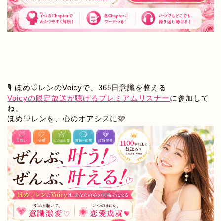
🎙️ ほめ♡レンのVoicyで、365日意識を整える
Voicyの限定放送が聴けるプレミアムリスナー
に参加して
ね。
ほめ♡レンを、心のオアシスに🩷