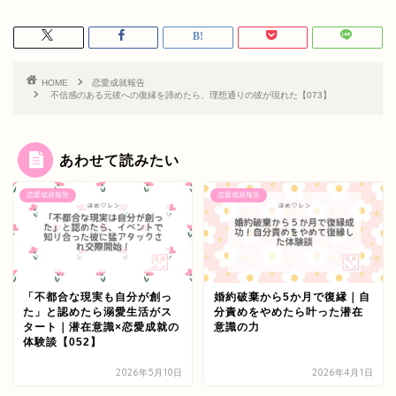
HOME
恋愛成就報告
不信感のある元彼への復縁を諦めたら、理想通りの彼が現れた【073】
あわせて読みたい
恋愛成就報告
恋愛成就報告
「不都合な現実も自分が創っ
婚約破棄から5か月で復縁｜自
た」と認めたら溺愛生活がス
分責めをやめたら叶った潜在
タート｜潜在意識×恋愛成就の
意識の力
体験談【052】
2026年5月10日
2026年4月1日