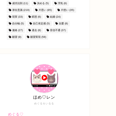
成功法則
(11)
決める
(5)
浮気
(6)
潜在意識
(219)
片思い
(95)
片想い
(35)
現実
(33)
瞑想
(6)
結婚
(24)
自分軸
(5)
自己肯定感
(5)
自愛
(8)
連絡
(27)
過去
(8)
音信不通
(37)
願望
(9)
願望実現
(58)
ほめ♡レン
めぐる＆いるる
めぐる♡