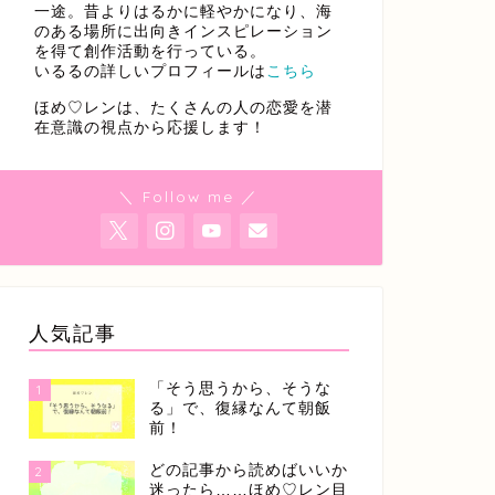
一途。昔よりはるかに軽やかになり、海
のある場所に出向きインスピレーション
を得て創作活動を行っている。
いるるの詳しいプロフィールは
こちら
ほめ♡レンは、たくさんの人の恋愛を潜
在意識の視点から応援します！
＼ Follow me ／
人気記事
「そう思うから、そうな
1
る」で、復縁なんて朝飯
前！
どの記事から読めばいいか
2
迷ったら……ほめ♡レン目