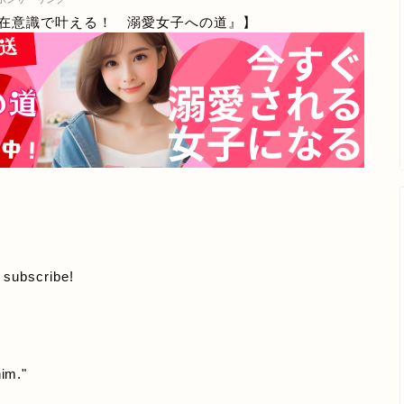
在意識で叶える！ 溺愛女子への道』】
o subscribe!
him."