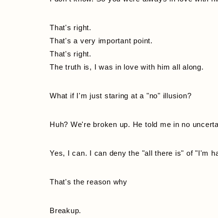
That's right.
That's a very important point.
That's right.
The truth is, I was in love with him all along.
What if I'm just staring at a "no" illusion?
Huh? We're broken up. He told me in no uncertai
Yes, I can. I can deny the "all there is" of "I'm 
That's the reason why
Breakup.