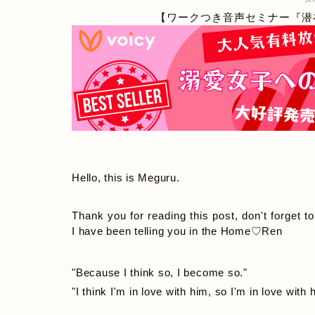
【ワークつき音声セミナー『潜
Hello, this is Meguru.
Thank you for reading this post, don't forget t
I have been telling you in the Home♡Ren
"Because I think so, I become so."
"I think I'm in love with him, so I'm in love with 