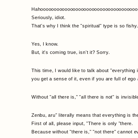
Hahoooooooooooooooooooooooooooooooooooo
Seriously, idiot.
That's why I think the "spiritual" type is so fishy
Yes, I know.
But, it's coming true, isn't it? Sorry.
This time, I would like to talk about "everything
you get a sense of it, even if you are full of eg
Without "all there is," "all there is not" is invisibl
Zenbu, aru" literally means that everything is th
First of all, please input, "There is only "there.
Because without "there is," "not there" cannot e