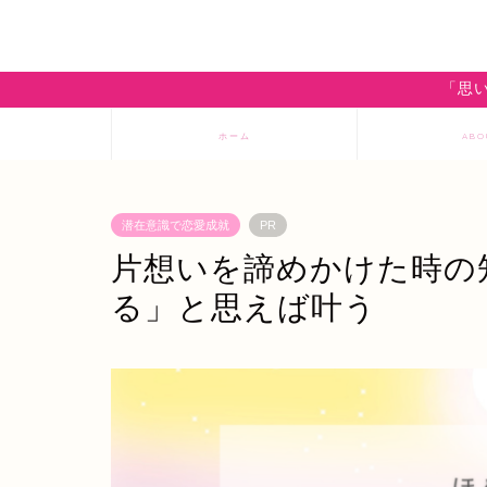
「思い
ホーム
ABO
潜在意識で恋愛成就
PR
片想いを諦めかけた時の
る」と思えば叶う