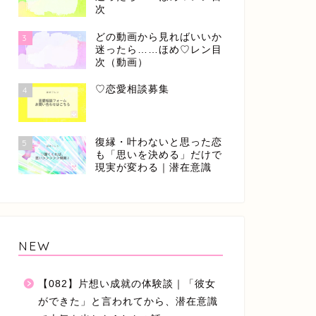
次
どの動画から見ればいいか
3
迷ったら……ほめ♡レン目
次（動画）
♡恋愛相談募集
4
復縁・叶わないと思った恋
5
も「思いを決める」だけで
現実が変わる｜潜在意識
NEW
【082】片想い成就の体験談｜「彼女
ができた」と言われてから、潜在意識