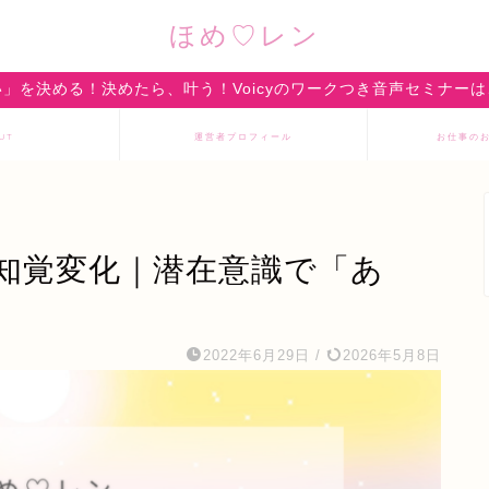
ほめ♡レン
」を決める！決めたら、叶う！Voicyのワークつき音声セミナー
UT
運営者プロフィール
お仕事の
知覚変化｜潜在意識で「あ
2022年6月29日
/
2026年5月8日