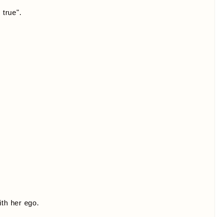
 true".
ith her ego.