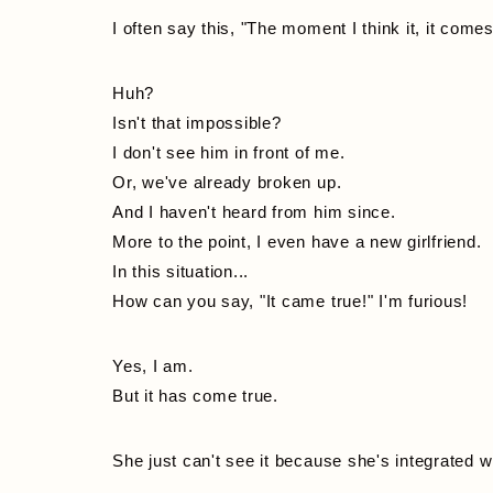
I often say this, "The moment I think it, it comes
Huh?
Isn't that impossible?
I don't see him in front of me.
Or, we've already broken up.
And I haven't heard from him since.
More to the point, I even have a new girlfriend.
In this situation...
How can you say, "It came true!" I'm furious!
Yes, I am.
But it has come true.
She just can't see it because she's integrated w