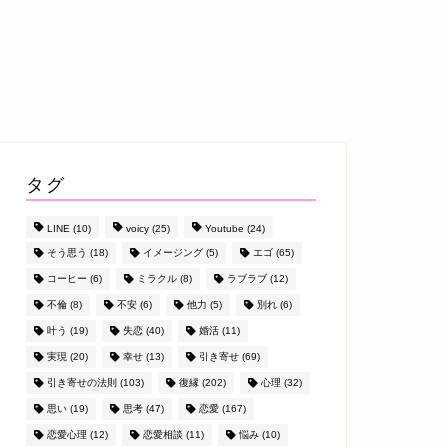
タグ
LINE
(10)
voicy
(25)
Youtube
(24)
そう思う
(18)
イメージング
(5)
エゴ
(65)
コーヒー
(6)
ミラクル
(8)
ラブラブ
(12)
不倫
(8)
不安
(6)
他力
(5)
別れ
(6)
叶う
(19)
失恋
(40)
婚活
(11)
実現
(20)
幸せ
(13)
引き寄せ
(69)
引き寄せの法則
(103)
復縁
(202)
心理
(32)
思い
(19)
思考
(47)
恋愛
(167)
恋愛心理
(12)
恋愛相談
(11)
悩み
(10)