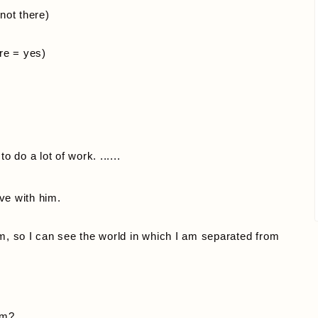
 not there)
ere = yes)
o do a lot of work. ......
ove with him.
im, so I can see the world in which I am separated from
im?