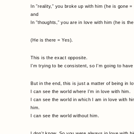
In "reality," you broke up with him (he is gone =
and
In "thoughts," you are in love with him (he is th
(He is there = Yes).
This is the exact opposite.
I'm trying to be consistent, so I'm going to have t
But in the end, this is just a matter of being in l
I can see the world where I'm in love with him.
I can see the world in which I am in love with h
him.
I can see the world without him.
I don't know. So you were always in love with h