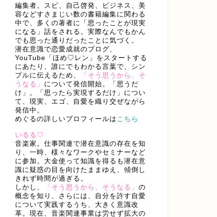
編集者。スピ、自己啓発、ビジネス、美
容などすさまじい数の書籍編集に関わる
中で、多くの著者に「思ったことが現実
になる」話をされる。実際なんでもかん
でも思った通りだったことに気づく。
潜在意識で恋愛成就のブログ、
YouTube「ほめ♡レン」をスタートする
にあたり、誰にでもわかる言葉で、シン
プルに伝えるため、
「そう思うから、そ
うなる」
について発信開始。「思うだ
け」。「思ったら実現するだけ」につい
て、現実、エゴ、自愛を織り交ぜながら
発信中。
めぐるの詳しいプロフィールは
こちら
いるる♡
音楽家。仕事関連で潜在意識の存在を知
り、一時、様々なワークやセミナーなど
に参加。大金使って知識を得るも潜在意
識に疑惑の目を向けたままゆえ、傾倒し
きれず時間が過ぎる。
しかし、
「そう思うから、そうなる」
の
概念を知り、さらには、自分を許す自愛
について実践するうち、大きく意識改
革。現在、音楽関連事業は労せず拡大の