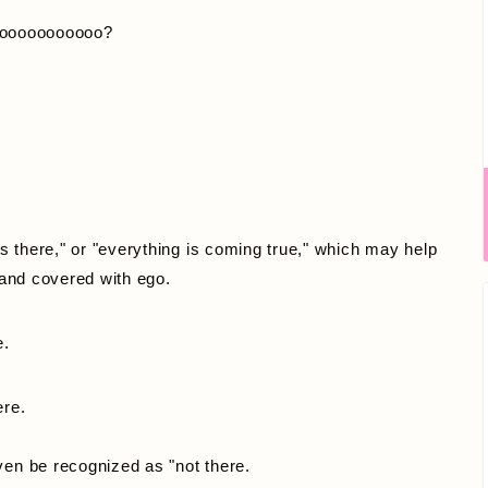
ooooooooooo?
.
 is there," or "everything is coming true," which may help
o and covered with ego.
e.
ere.
ven be recognized as "not there.