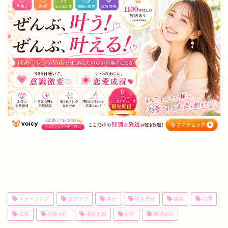
イメージング
ラブラブ
幸せ
引き寄せ
復縁
心理
恋愛
恋愛心理
潜在意識
願望
願望実現