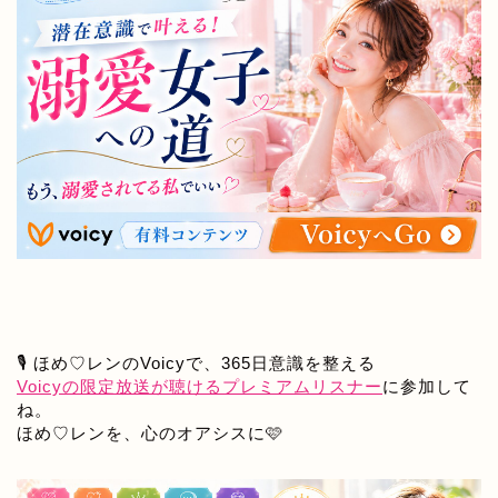
🎙️ ほめ♡レンのVoicyで、365日意識を整える
Voicyの限定放送が聴けるプレミアムリスナー
に参加して
ね。
ほめ♡レンを、心のオアシスに🩷