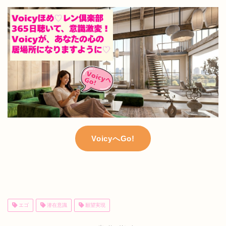
VoicyへGo!
エゴ
潜在意識
願望実現