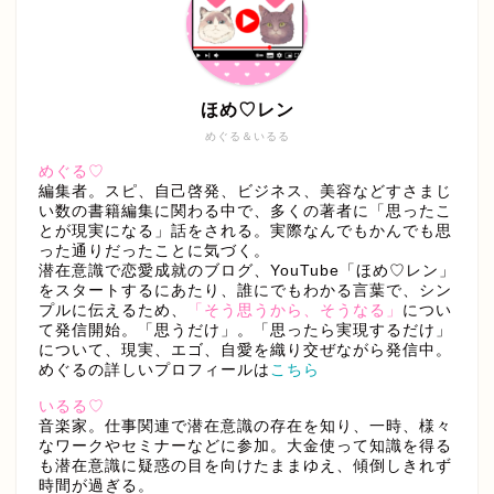
ほめ♡レン
めぐる＆いるる
めぐる♡
編集者。スピ、自己啓発、ビジネス、美容などすさまじ
い数の書籍編集に関わる中で、多くの著者に「思ったこ
とが現実になる」話をされる。実際なんでもかんでも思
った通りだったことに気づく。
潜在意識で恋愛成就のブログ、YouTube「ほめ♡レン」
をスタートするにあたり、誰にでもわかる言葉で、シン
プルに伝えるため、
「そう思うから、そうなる」
につい
て発信開始。「思うだけ」。「思ったら実現するだけ」
について、現実、エゴ、自愛を織り交ぜながら発信中。
めぐるの詳しいプロフィールは
こちら
いるる♡
音楽家。仕事関連で潜在意識の存在を知り、一時、様々
なワークやセミナーなどに参加。大金使って知識を得る
も潜在意識に疑惑の目を向けたままゆえ、傾倒しきれず
時間が過ぎる。