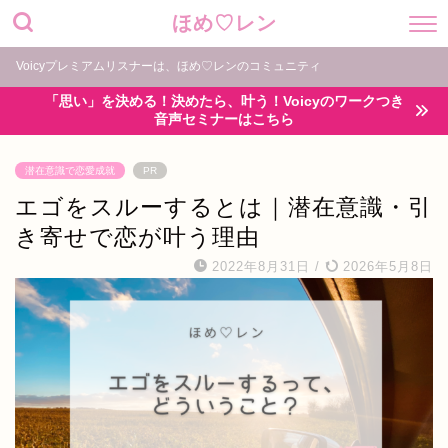
ほめ♡レン
Voicyプレミアムリスナーは、ほめ♡レンのコミュニティ
「思い」を決める！決めたら、叶う！Voicyのワークつき
音声セミナーはこちら
潜在意識で恋愛成就
PR
エゴをスルーするとは｜潜在意識・引
き寄せで恋が叶う理由
2022年8月31日
/
2026年5月8日