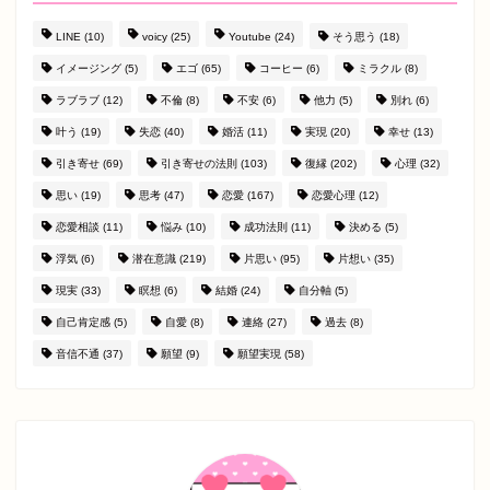
LINE
(10)
voicy
(25)
Youtube
(24)
そう思う
(18)
イメージング
(5)
エゴ
(65)
コーヒー
(6)
ミラクル
(8)
ラブラブ
(12)
不倫
(8)
不安
(6)
他力
(5)
別れ
(6)
叶う
(19)
失恋
(40)
婚活
(11)
実現
(20)
幸せ
(13)
引き寄せ
(69)
引き寄せの法則
(103)
復縁
(202)
心理
(32)
思い
(19)
思考
(47)
恋愛
(167)
恋愛心理
(12)
恋愛相談
(11)
悩み
(10)
成功法則
(11)
決める
(5)
浮気
(6)
潜在意識
(219)
片思い
(95)
片想い
(35)
現実
(33)
瞑想
(6)
結婚
(24)
自分軸
(5)
自己肯定感
(5)
自愛
(8)
連絡
(27)
過去
(8)
音信不通
(37)
願望
(9)
願望実現
(58)